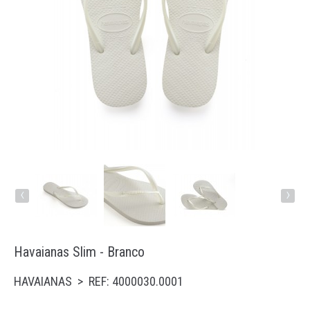
Running
Trail
Padel
Natação
Acessórios
‹
›
Havaianas Slim - Branco
HAVAIANAS > REF: 4000030.0001