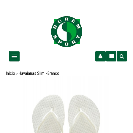
Homem
Início
»
Havaianas Slim - Branco
Senhora
Criança
PROMOÇÕES
Futebol