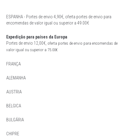
Running
ESPANHA - Portes de envio 4,90€, oferta portes de envio para
encomendas de valor igual ou superior a 49.00€
Trail
Expedição para países da Europa
Padel
Portes de envio 12,00€,
oferta portes de envio para e
ncomendas de
valor igual ou superior a 75.00€
Natação
FRANÇA
Acessórios
ALEMANHA
AUSTRIA
BELGICA
BULGÁRIA
CHIPRE