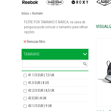
Início
»
Homem
FILTRE POR TAMANHO E MARCA, na caixa de
VISUALI
pesquisa pode colocar o tamanho para refinar
opções
Reiniciar filtro
TAMANHO
41 1/3 EUR | 7,5 UK
41,5 EUR | 8 US
42 2/3 EUR | 8,5 UK
42 EUR | 8 UK
43 1/3 EUR | 9 UK