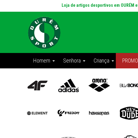
Loja de artigos desportivos em OURÉM 
Homem
Senhora
Criança
PROMO