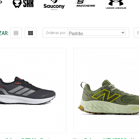
ZAR:
Ordenar por:
E