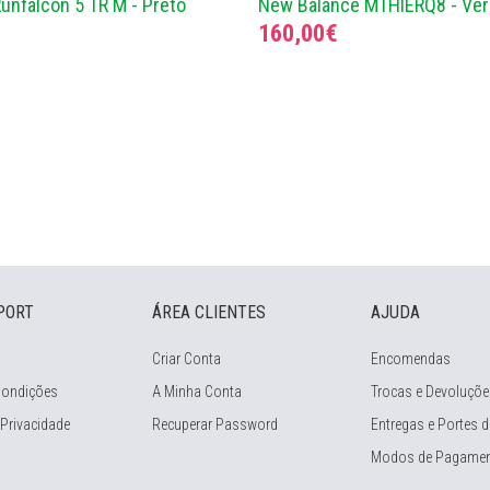
unfalcon 5 TR M - Preto
New Balance MTHIERQ8 - Ve
€
160,00€
PORT
ÁREA CLIENTES
AJUDA
Criar Conta
Encomendas
Condições
A Minha Conta
Trocas e Devoluçõe
 Privacidade
Recuperar Password
Entregas e Portes d
Modos de Pagame