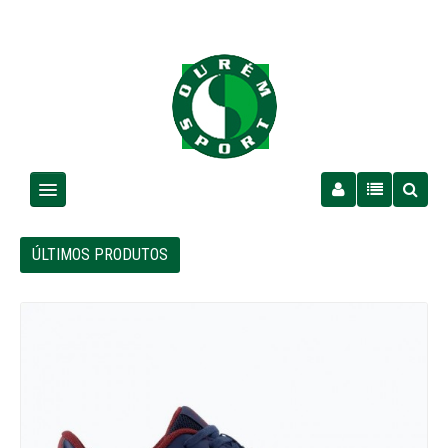
Homem
ÚLTIMOS PRODUTOS
Senhora
Criança
PROMOÇÕES
Futebol