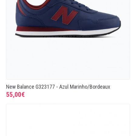
Running
Trail
Padel
Natação
Acessórios
New Balance G323177 - Azul Marinho/Bordeaux
55,00€