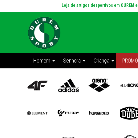
Loja de artigos desportivos em OURÉM 
Homem
Senhora
Criança
PROMO