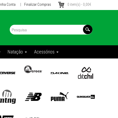
inha Conta
|
Finalizar Compras
0 item(s) - 0,00€
Natação
Acessórios