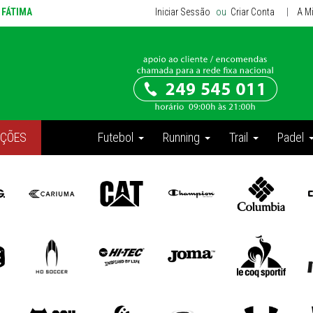
e FÁTIMA
Iniciar Sessão
ou
Criar Conta
|
A M
ÇÕES
Futebol
Running
Trail
Padel