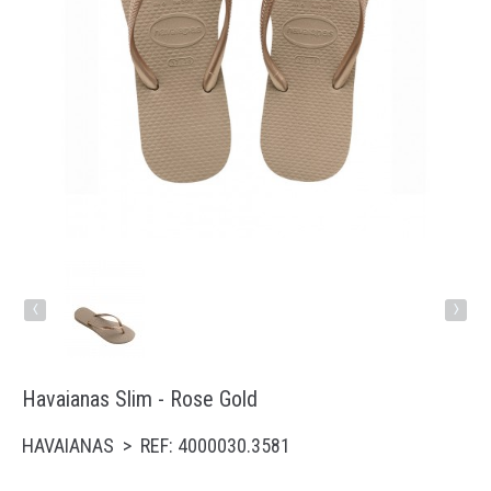
Running
Trail
Padel
Natação
Acessórios
‹
›
Havaianas Slim - Rose Gold
HAVAIANAS > REF: 4000030.3581