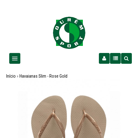
Homem
Início
»
Havaianas Slim - Rose Gold
Senhora
Criança
PROMOÇÕES
Futebol