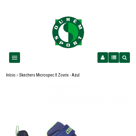
Homem
Início
»
Skechers Microspec II Zovrix - Azul
Senhora
Criança
PROMOÇÕES
Futebol