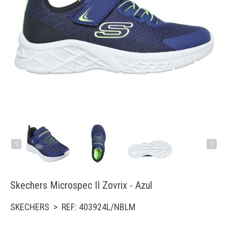
Running
Trail
Padel
Natação
Acessórios
‹
›
Skechers Microspec II Zovrix - Azul
SKECHERS > REF: 403924L/NBLM