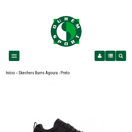
Homem
Início
»
Skechers Burns Agoura - Preto
Senhora
Criança
PROMOÇÕES
Futebol