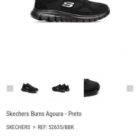
Running
Trail
Padel
Natação
Acessórios
‹
›
Skechers Burns Agoura - Preto
SKECHERS > REF: 52635/BBK