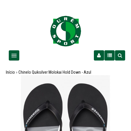
Homem
Início
»
Chinelo Quiksilver Molokai Hold Down - Azul
Senhora
Criança
PROMOÇÕES
Futebol