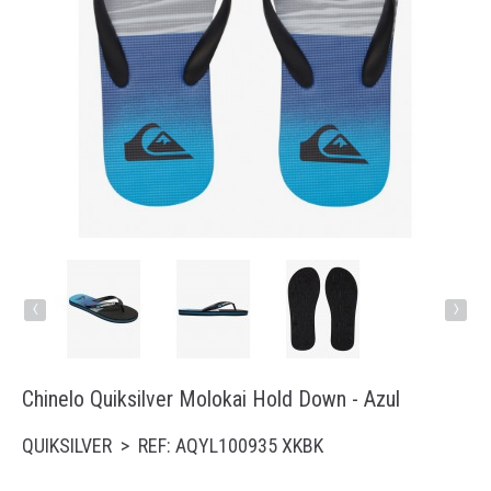
Running
Trail
Padel
Natação
Acessórios
‹
›
Chinelo Quiksilver Molokai Hold Down - Azul
QUIKSILVER > REF: AQYL100935 XKBK