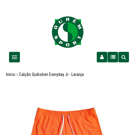
Homem
Início
»
Calção Quiksilver Everyday Jr - Laranja
Senhora
Criança
PROMOÇÕES
Futebol