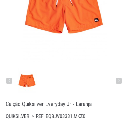
Running
Trail
Padel
Natação
Acessórios
‹
›
Calção Quiksilver Everyday Jr - Laranja
QUIKSILVER > REF: EQBJV03331.MKZ0