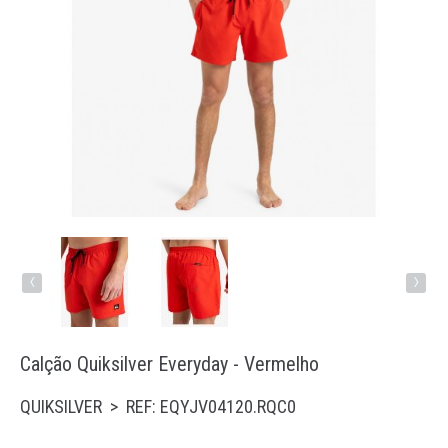
Running
Trail
Padel
Natação
Acessórios
‹
›
Calção Quiksilver Everyday - Vermelho
QUIKSILVER > REF: EQYJV04120.RQC0