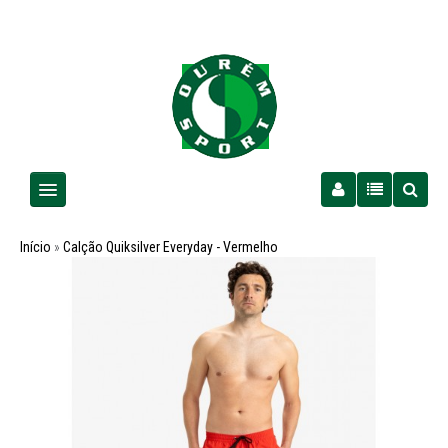
Homem
Início
»
Calção Quiksilver Everyday - Vermelho
Senhora
Criança
PROMOÇÕES
Futebol