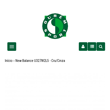
Homem
Início
»
New Balance U327W2L5 - Cru/Cinza
Senhora
Criança
PROMOÇÕES
Futebol