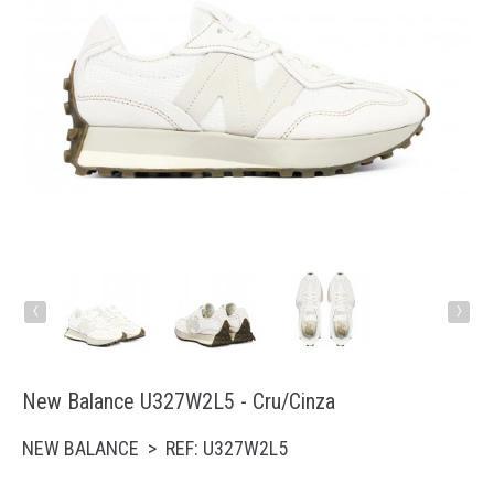
Running
Trail
Padel
Natação
Acessórios
‹
›
New Balance U327W2L5 - Cru/Cinza
NEW BALANCE > REF: U327W2L5