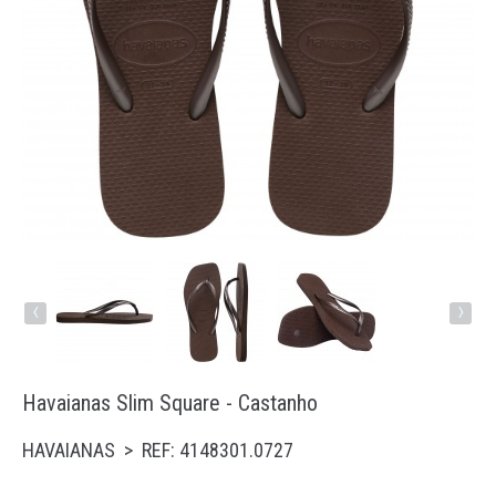
Running
Trail
Padel
Natação
Acessórios
‹
›
Havaianas Slim Square - Castanho
HAVAIANAS > REF: 4148301.0727