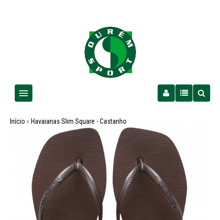
Homem
Início
»
Havaianas Slim Square - Castanho
Senhora
Criança
PROMOÇÕES
Futebol