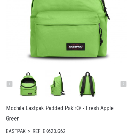
Running
Trail
Padel
Natação
Acessórios
‹
›
Mochila Eastpak Padded Pak'r® - Fresh Apple
Green
EASTPAK > REF: EK620.G62