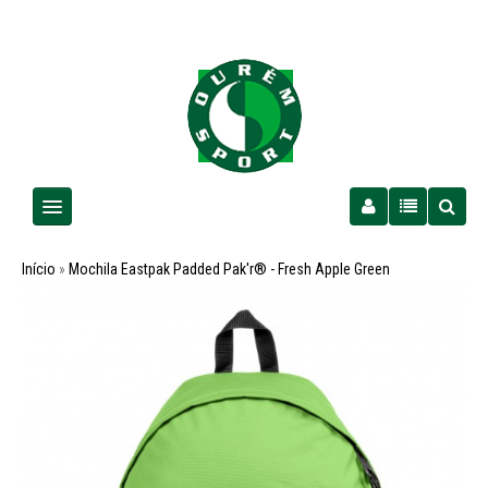
Homem
Início
»
Mochila Eastpak Padded Pak'r® - Fresh Apple Green
Senhora
Criança
PROMOÇÕES
Futebol