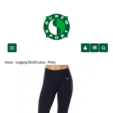
Homem
Início
»
Legging Ditchil Lotus - Preto
Senhora
Criança
PROMOÇÕES
Futebol