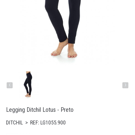
Running
Trail
Padel
Natação
Acessórios
‹
›
Legging Ditchil Lotus - Preto
DITCHIL > REF: LG1055.900