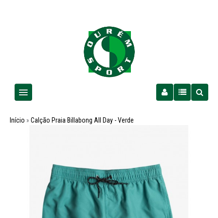
Homem
Início
»
Calção Praia Billabong All Day - Verde
Senhora
Criança
PROMOÇÕES
Futebol