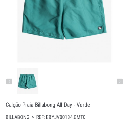
Running
Trail
Padel
Natação
Acessórios
‹
›
Calção Praia Billabong All Day - Verde
BILLABONG > REF: EBYJV00134.GMT0