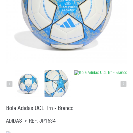
Running
Trail
Padel
Natação
Acessórios
‹
›
Bola Adidas UCL Trn - Branco
ADIDAS > REF: JP1534