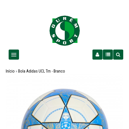
Homem
Início
»
Bola Adidas UCL Trn - Branco
Senhora
Criança
PROMOÇÕES
Futebol