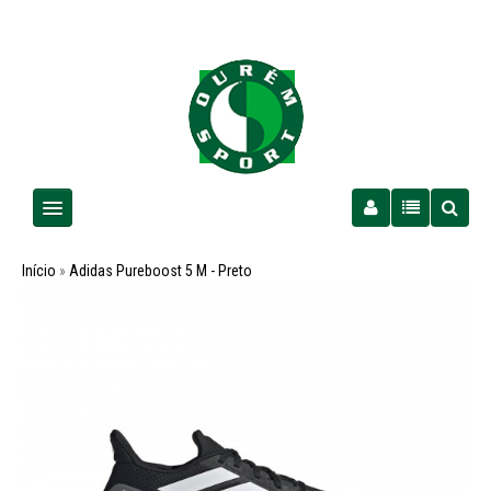
Homem
Início
»
Adidas Pureboost 5 M - Preto
Senhora
Criança
PROMOÇÕES
Futebol