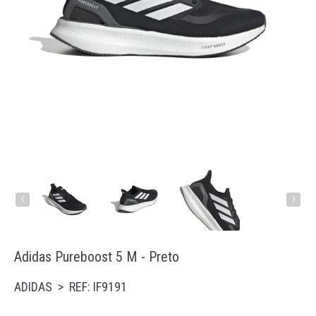
Running
Trail
Padel
Natação
Acessórios
‹
›
Adidas Pureboost 5 M - Preto
ADIDAS > REF: IF9191