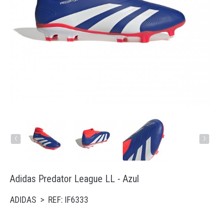
Running
Trail
Padel
Natação
Acessórios
‹
›
Adidas Predator League LL - Azul
ADIDAS > REF: IF6333