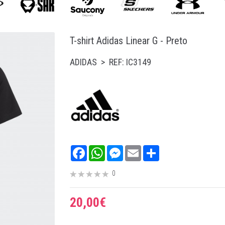
T-shirt Adidas Linear G - Preto
ADIDAS > REF: IC3149
Facebook
WhatsApp
Messenger
Email
Share
0
20,00€