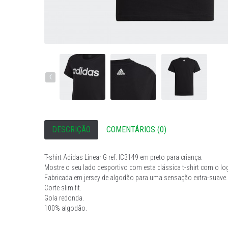
‹
DESCRIÇÃO
COMENTÁRIOS (0)
T-shirt Adidas Linear G ref. IC3149 em preto para criança.
Mostre o seu lado desportivo com esta clássica t-shirt com o lo
Fabricada em jersey de algodão para uma sensação extra-suave.
Corte slim fit.
Gola redonda.
100% algodão.