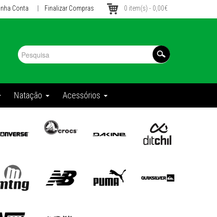
inha Conta
|
Finalizar Compras
0 item(s) - 0,00€
Natação
Acessórios