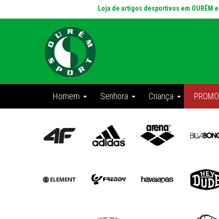
Loja de artigos desportivos em OURÉM 
Homem
Senhora
Criança
PROMO