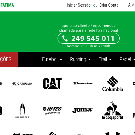
e FÁTIMA
Iniciar Sessão
ou
Criar Conta
|
A M
ÇÕES
Futebol
Running
Trail
Padel