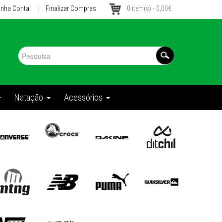
inha Conta
|
Finalizar Compras
0 item(s) - 0,00€
Natação
Acessórios