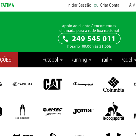
e FÁTIMA
Iniciar Sessão
ou
Criar Conta
|
A M
ÇÕES
Futebol
Running
Trail
Padel