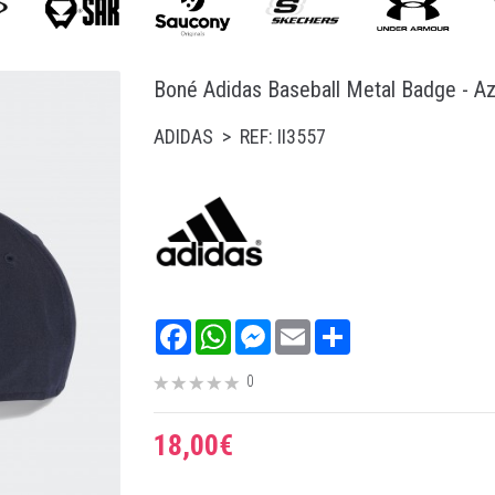
Boné Adidas Baseball Metal Badge - Az
ADIDAS > REF: II3557
Facebook
WhatsApp
Messenger
Email
Share
0
18,00€