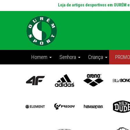
Loja de artigos desportivos em OURÉM 
Homem
Senhora
Criança
PROMO