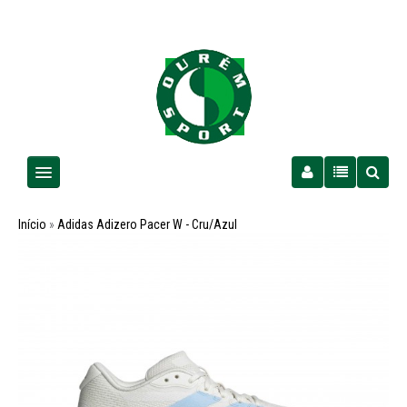
Homem
Início
»
Adidas Adizero Pacer W - Cru/Azul
Senhora
Criança
PROMOÇÕES
Futebol