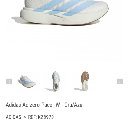
Running
Trail
Padel
Natação
Acessórios
‹
›
Adidas Adizero Pacer W - Cru/Azul
ADIDAS > REF: KZ8973