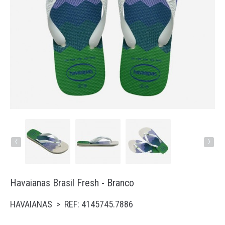
Running
Trail
Padel
Natação
Acessórios
‹
›
Havaianas Brasil Fresh - Branco
HAVAIANAS > REF: 4145745.7886