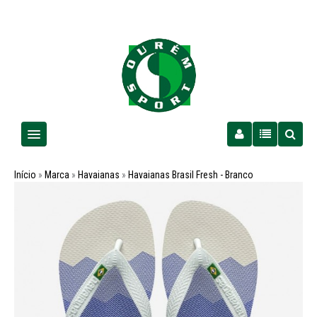
Homem
Início
»
Marca
»
Havaianas
»
Havaianas Brasil Fresh - Branco
Senhora
Criança
PROMOÇÕES
Futebol