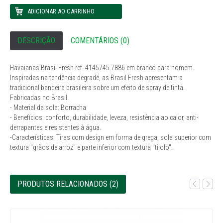
DESCRIÇÃO
COMENTÁRIOS (0)
Havaianas Brasil Fresh ref. 4145745.7886 em branco para homem.
Inspiradas na tendência degradé, as Brasil Fresh apresentam a
tradicional bandeira brasileira sobre um efeito de spray de tinta.
Fabricadas no Brasil.
- Material da sola: Borracha
- Benefícios: conforto, durabilidade, leveza, resistência ao calor, anti-
derrapantes e resistentes à água.
-Características: Tiras com design em forma de grega, sola superior com
textura "grãos de arroz" e parte inferior com textura "tijolo".
PRODUTOS RELACIONADOS (2)